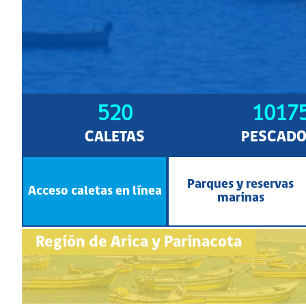
520
1017
CALETAS
PESCADO
Parques y reservas
Acceso caletas en línea
marinas
Región de Arica y Parinacota